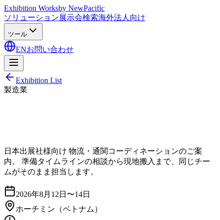
Exhibition Works
by NewPacific
ソリューション
展示会検索
海外法人向け
ツール
EN
お問い合わせ
Exhibition List
製造業
日本出展社様向け 物流・通関コーディネーションのご案
内。 準備タイムラインの相談から現地搬入まで、同じチー
ムがそのまま担当します。
2026年8月12日〜14日
ホーチミン
（ベトナム）