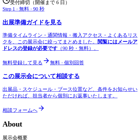
受付締切（開催まで 6 日）
Step 1 · 無料 · 90 秒
出展準備ガイドを見る
準備タイムライン・通関情報・搬入アクセス・よくあるリス
クを、この展示会に絞ってまとめました。
閲覧にはメールア
ドレスの登録が必要です
（90 秒・無料）。
無料登録して見る
無料 · 個別回答
この展示会について相談する
出展品・スケジュール・ブース位置など、条件をお知らせい
ただければ、担当者から個別にお返事いたします。
相談フォームへ
About
展示会概要