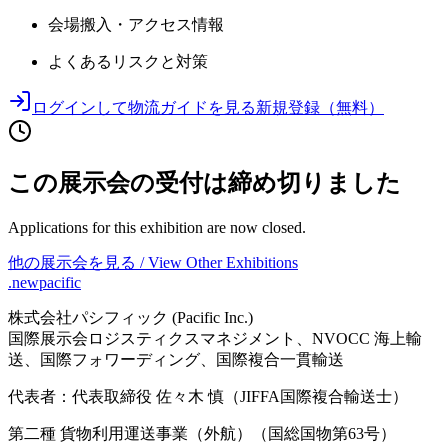
会場搬入・アクセス情報
よくあるリスクと対策
ログインして物流ガイドを見る
新規登録（無料）
この展示会の受付は締め切りました
Applications for this exhibition are now closed.
他の展示会を見る / View Other Exhibitions
.newpacific
株式会社パシフィック (Pacific Inc.)
国際展示会ロジスティクスマネジメント、NVOCC 海上輸
送、国際フォワーディング、国際複合一貫輸送
代表者：代表取締役 佐々木 慎（JIFFA国際複合輸送士）
第二種 貨物利用運送事業（外航）（国総国物第63号）