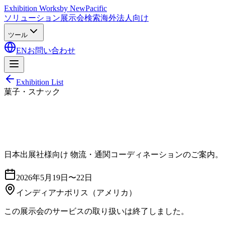
Exhibition Works
by NewPacific
ソリューション
展示会検索
海外法人向け
ツール
EN
お問い合わせ
Exhibition List
菓子・スナック
日本出展社様向け 物流・通関コーディネーションのご案内。
2026年5月19日〜22日
インディアナポリス
（アメリカ）
この展示会のサービスの取り扱いは終了しました。