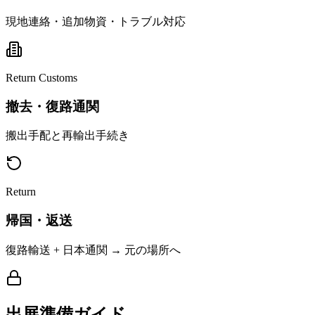
現地連絡・追加物資・トラブル対応
Return Customs
撤去・復路通関
搬出手配と再輸出手続き
Return
帰国・返送
復路輸送 + 日本通関 → 元の場所へ
出展準備ガイド