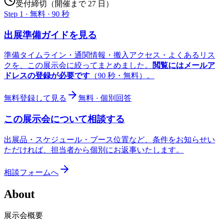
受付締切（開催まで 27 日）
Step 1 · 無料 · 90 秒
出展準備ガイドを見る
準備タイムライン・通関情報・搬入アクセス・よくあるリス
クを、この展示会に絞ってまとめました。
閲覧にはメールア
ドレスの登録が必要です
（90 秒・無料）。
無料登録して見る
無料 · 個別回答
この展示会について相談する
出展品・スケジュール・ブース位置など、条件をお知らせい
ただければ、担当者から個別にお返事いたします。
相談フォームへ
About
展示会概要