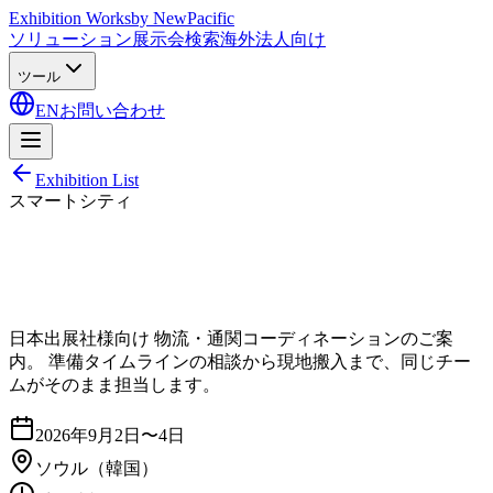
Exhibition Works
by NewPacific
ソリューション
展示会検索
海外法人向け
ツール
EN
お問い合わせ
Exhibition List
スマートシティ
日本出展社様向け 物流・通関コーディネーションのご案
内。 準備タイムラインの相談から現地搬入まで、同じチー
ムがそのまま担当します。
2026年9月2日〜4日
ソウル
（韓国）