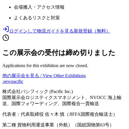
会場搬入・アクセス情報
よくあるリスクと対策
ログインして物流ガイドを見る
新規登録（無料）
この展示会の受付は締め切りました
Applications for this exhibition are now closed.
他の展示会を見る / View Other Exhibitions
.newpacific
株式会社パシフィック (Pacific Inc.)
国際展示会ロジスティクスマネジメント、NVOCC 海上輸
送、国際フォワーディング、国際複合一貫輸送
代表者：代表取締役 佐々木 慎（JIFFA国際複合輸送士）
第二種 貨物利用運送事業（外航）（国総国物第63号）