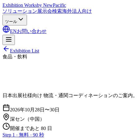
Exhibition Works
by NewPacific
ソリューション
展示会検索
海外法人向け
ツール
EN
お問い合わせ
Exhibition List
食品・飲料
日本出展社様向け 物流・通関コーディネーションのご案内。
2026年10月28日〜30日
深セン
（中国）
開催まであと 80 日
Step 1 · 無料 · 90 秒