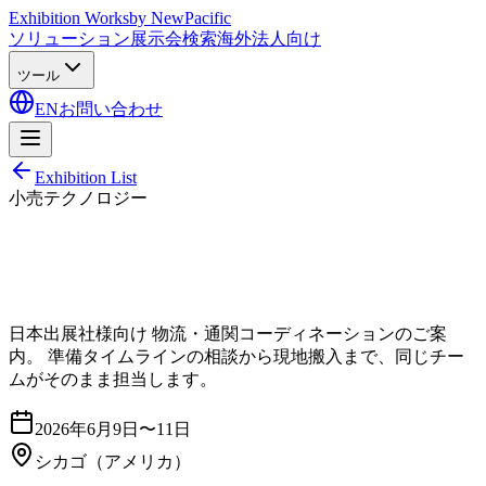
Exhibition Works
by NewPacific
ソリューション
展示会検索
海外法人向け
ツール
EN
お問い合わせ
Exhibition List
小売テクノロジー
日本出展社様向け 物流・通関コーディネーションのご案
内。 準備タイムラインの相談から現地搬入まで、同じチー
ムがそのまま担当します。
2026年6月9日〜11日
シカゴ
（アメリカ）