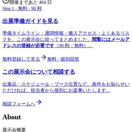
開催まであと 464 日
Step 1 · 無料 · 90 秒
出展準備ガイドを見る
準備タイムライン・通関情報・搬入アクセス・よくあるリス
クを、この展示会に絞ってまとめました。
閲覧にはメールア
ドレスの登録が必要です
（90 秒・無料）。
無料登録して見る
無料 · 個別回答
この展示会について相談する
出展品・スケジュール・ブース位置など、条件をお知らせい
ただければ、担当者から個別にお返事いたします。
相談フォームへ
About
展示会概要