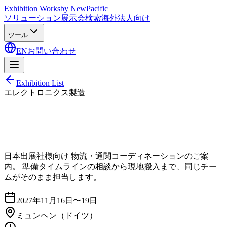
Exhibition Works
by NewPacific
ソリューション
展示会検索
海外法人向け
ツール
EN
お問い合わせ
Exhibition List
エレクトロニクス製造
日本出展社様向け 物流・通関コーディネーションのご案
内。 準備タイムラインの相談から現地搬入まで、同じチー
ムがそのまま担当します。
2027年11月16日〜19日
ミュンヘン
（ドイツ）