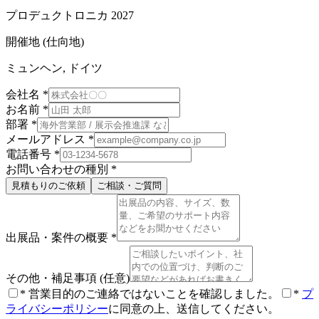
プロデュクトロニカ 2027
開催地 (仕向地)
ミュンヘン, ドイツ
会社名
*
お名前
*
部署
*
メールアドレス
*
電話番号
*
お問い合わせの種別
*
見積もりのご依頼
ご相談・ご質問
出展品・案件の概要
*
その他・補足事項
(任意)
*
営業目的のご連絡ではないことを確認しました。
*
プ
ライバシーポリシー
に同意の上、送信してください。