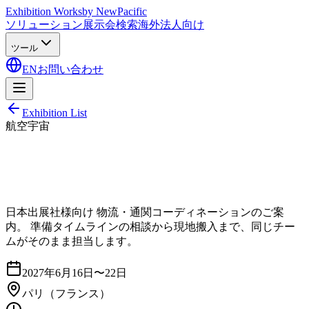
Exhibition Works
by NewPacific
ソリューション
展示会検索
海外法人向け
ツール
EN
お問い合わせ
Exhibition List
航空宇宙
日本出展社様向け 物流・通関コーディネーションのご案
内。 準備タイムラインの相談から現地搬入まで、同じチー
ムがそのまま担当します。
2027年6月16日〜22日
パリ
（フランス）