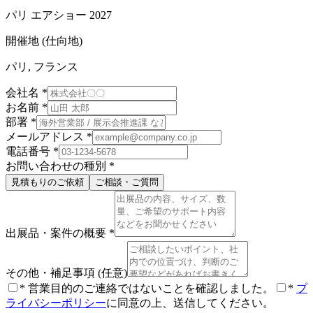
パリ エアショー 2027
開催地 (仕向地)
パリ, フランス
会社名
*
お名前
*
部署
*
メールアドレス
*
電話番号
*
お問い合わせの種別
*
見積もりのご依頼
ご相談・ご質問
出展品・案件の概要
*
その他・補足事項
(任意)
*
営業目的のご連絡ではないことを確認しました。
*
プ
ライバシーポリシー
に同意の上、送信してください。