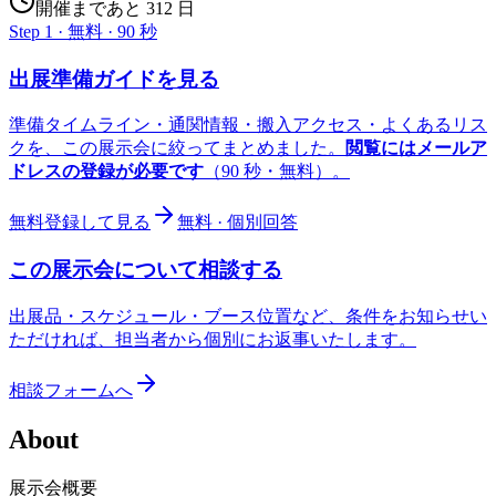
開催まであと 312 日
Step 1 · 無料 · 90 秒
出展準備ガイドを見る
準備タイムライン・通関情報・搬入アクセス・よくあるリス
クを、この展示会に絞ってまとめました。
閲覧にはメールア
ドレスの登録が必要です
（90 秒・無料）。
無料登録して見る
無料 · 個別回答
この展示会について相談する
出展品・スケジュール・ブース位置など、条件をお知らせい
ただければ、担当者から個別にお返事いたします。
相談フォームへ
About
展示会概要