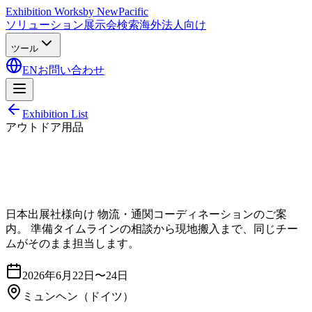
Exhibition Works
by NewPacific
ソリューション
展示会検索
海外法人向け
ツール
EN
お問い合わせ
Exhibition List
アウトドア用品
日本出展社様向け 物流・通関コーディネーションのご案
内。 準備タイムラインの相談から現地搬入まで、同じチー
ムがそのまま担当します。
2026年6月22日〜24日
ミュンヘン
（ドイツ）