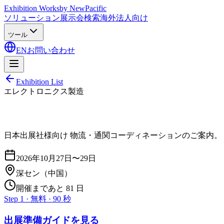
Exhibition Works
by NewPacific
ソリューション
展示会検索
海外法人向け
ツール
EN
お問い合わせ
Exhibition List
エレクトロニクス製造
日本出展社様向け 物流・通関コーディネーションのご案内。
2026年10月27日〜29日
深セン
（中国）
開催まであと 81 日
Step 1 · 無料 · 90 秒
出展準備ガイドを見る