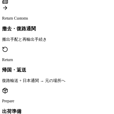
Return Customs
撤去・復路通関
搬出手配と再輸出手続き
Return
帰国・返送
復路輸送 + 日本通関 → 元の場所へ
Prepare
出荷準備