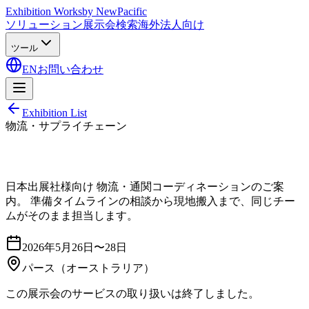
Exhibition Works
by NewPacific
ソリューション
展示会検索
海外法人向け
ツール
EN
お問い合わせ
Exhibition List
物流・サプライチェーン
日本出展社様向け 物流・通関コーディネーションのご案
内。 準備タイムラインの相談から現地搬入まで、同じチー
ムがそのまま担当します。
2026年5月26日〜28日
パース
（オーストラリア）
この展示会のサービスの取り扱いは終了しました。