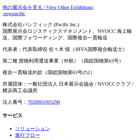
他の展示会を見る / View Other Exhibitions
.newpacific
株式会社パシフィック (Pacific Inc.)
国際展示会ロジスティクスマネジメント、NVOCC 海上輸
送、国際フォワーディング、国際複合一貫輸送
代表者：代表取締役 佐々木 慎（JIFFA国際複合輸送士）
第二種 貨物利用運送事業（外航）（国総国物第63号）
複合一貫輸送約款（国総国物第63号の2）
所属団体：一般社団法人 日本展示会協会 / NVOCCクラブ /
横浜商工会議所
法人番号：
7020001093290
サービス
ソリューション
進行フロー