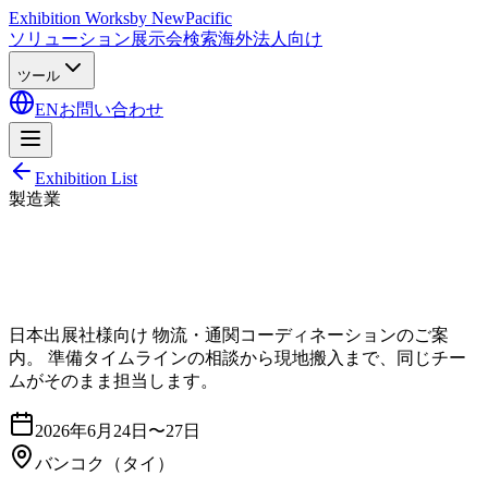
Exhibition Works
by NewPacific
ソリューション
展示会検索
海外法人向け
ツール
EN
お問い合わせ
Exhibition List
製造業
日本出展社様向け 物流・通関コーディネーションのご案
内。 準備タイムラインの相談から現地搬入まで、同じチー
ムがそのまま担当します。
2026年6月24日〜27日
バンコク
（タイ）