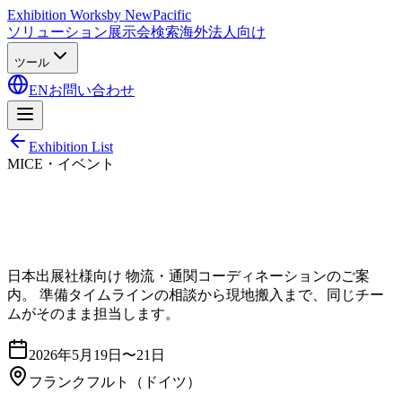
Exhibition Works
by NewPacific
ソリューション
展示会検索
海外法人向け
ツール
EN
お問い合わせ
Exhibition List
MICE・イベント
日本出展社様向け 物流・通関コーディネーションのご案
内。 準備タイムラインの相談から現地搬入まで、同じチー
ムがそのまま担当します。
2026年5月19日〜21日
フランクフルト
（ドイツ）