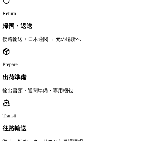
Return
帰国・返送
復路輸送 + 日本通関 → 元の場所へ
Prepare
出荷準備
輸出書類・通関準備・専用梱包
Transit
往路輸送