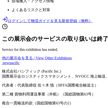
会場搬入・アクセス情報
よくあるリスクと対策
ログインして物流ガイドを見る
新規登録（無料）
この展示会のサービスの取り扱いは終
Service for this exhibition has ended.
他の展示会を見る / View Other Exhibitions
.newpacific
株式会社パシフィック (Pacific Inc.)
国際展示会ロジスティクスマネジメント、NVOCC 海上輸
代表者：代表取締役 佐々木 慎（JIFFA国際複合輸送士）
第二種 貨物利用運送事業（外航）（国総国物第63号）
複合一貫輸送約款（国総国物第63号の2）