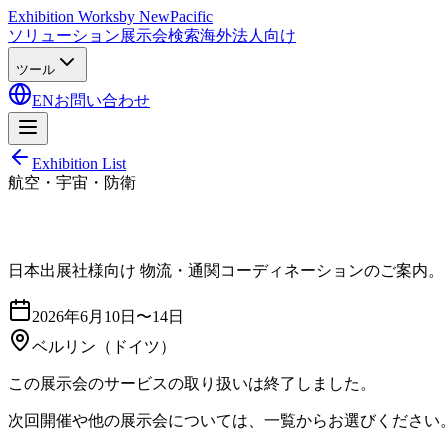
Exhibition Works
by NewPacific
ソリューション
展示会検索
海外法人向け
ツール
EN
お問い合わせ
Exhibition List
航空・宇宙・防衛
日本出展社様向け 物流・通関コーディネーションのご案内。
2026年6月10日〜14日
ベルリン
（ドイツ）
この展示会のサービスの取り扱いは終了しました。
次回開催や他の展示会については、一覧からお選びください