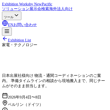
Exhibition Works
by NewPacific
ソリューション
展示会検索
海外法人向け
ツール
EN
お問い合わせ
Exhibition List
家電・テクノロジー
日本出展社様向け 物流・通関コーディネーションのご案
内。 準備タイムラインの相談から現地搬入まで、同じチー
ムがそのまま担当します。
2026年9月4日〜8日
ベルリン
（ドイツ）