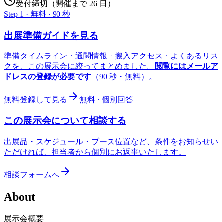
受付締切（開催まで 26 日）
Step 1 · 無料 · 90 秒
出展準備ガイドを見る
準備タイムライン・通関情報・搬入アクセス・よくあるリス
クを、この展示会に絞ってまとめました。
閲覧にはメールア
ドレスの登録が必要です
（90 秒・無料）。
無料登録して見る
無料 · 個別回答
この展示会について相談する
出展品・スケジュール・ブース位置など、条件をお知らせい
ただければ、担当者から個別にお返事いたします。
相談フォームへ
About
展示会概要