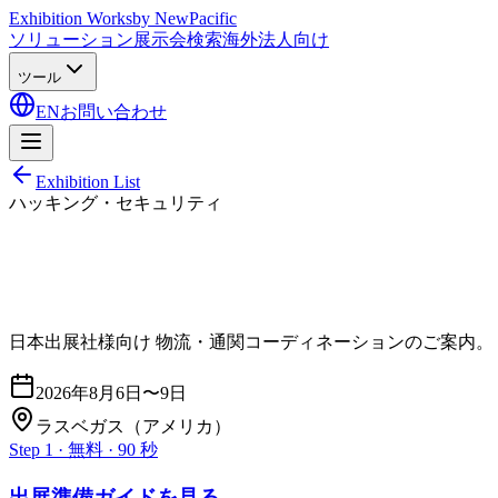
Exhibition Works
by NewPacific
ソリューション
展示会検索
海外法人向け
ツール
EN
お問い合わせ
Exhibition List
ハッキング・セキュリティ
日本出展社様向け 物流・通関コーディネーションのご案内。
2026年8月6日〜9日
ラスベガス
（アメリカ）
Step 1 · 無料 · 90 秒
出展準備ガイドを見る