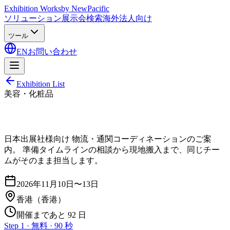
Exhibition Works
by NewPacific
ソリューション
展示会検索
海外法人向け
ツール
EN
お問い合わせ
Exhibition List
美容・化粧品
日本出展社様向け 物流・通関コーディネーションのご案
内。 準備タイムラインの相談から現地搬入まで、同じチー
ムがそのまま担当します。
2026年11月10日〜13日
香港
（香港）
開催まであと 92 日
Step 1 · 無料 · 90 秒