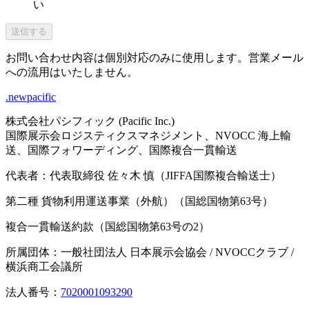
い
送信する
お問い合わせ内容は個別対応のみに使用します。営業メール
への流用はいたしません。
.newpacific
株式会社パシフィック (Pacific Inc.)
国際展示会ロジスティクスマネジメント、NVOCC 海上輸
送、国際フォワーディング、国際複合一貫輸送
代表者：代表取締役 佐々木 慎（JIFFA国際複合輸送士）
第二種 貨物利用運送事業（外航）（国総国物第63号）
複合一貫輸送約款（国総国物第63号の2）
所属団体：一般社団法人 日本展示会協会 / NVOCCクラブ /
横浜商工会議所
法人番号：
7020001093290