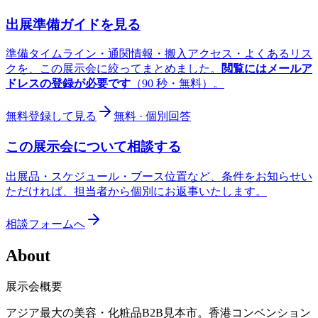
出展準備ガイドを見る
準備タイムライン・通関情報・搬入アクセス・よくあるリス
クを、この展示会に絞ってまとめました。
閲覧にはメールア
ドレスの登録が必要です
（90 秒・無料）。
無料登録して見る
無料 · 個別回答
この展示会について相談する
出展品・スケジュール・ブース位置など、条件をお知らせい
ただければ、担当者から個別にお返事いたします。
相談フォームへ
About
展示会概要
アジア最大の美容・化粧品B2B見本市。香港コンベンション