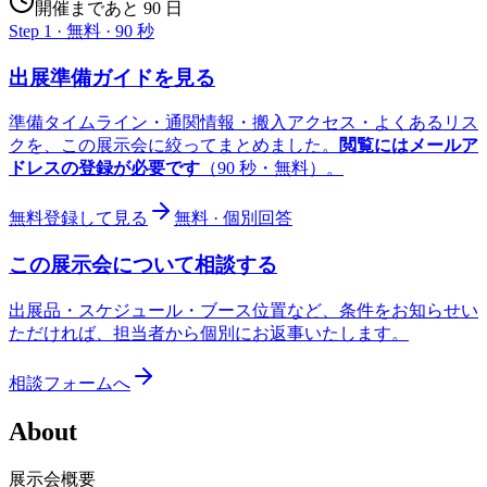
開催まであと 90 日
Step 1 · 無料 · 90 秒
出展準備ガイドを見る
準備タイムライン・通関情報・搬入アクセス・よくあるリス
クを、この展示会に絞ってまとめました。
閲覧にはメールア
ドレスの登録が必要です
（90 秒・無料）。
無料登録して見る
無料 · 個別回答
この展示会について相談する
出展品・スケジュール・ブース位置など、条件をお知らせい
ただければ、担当者から個別にお返事いたします。
相談フォームへ
About
展示会概要