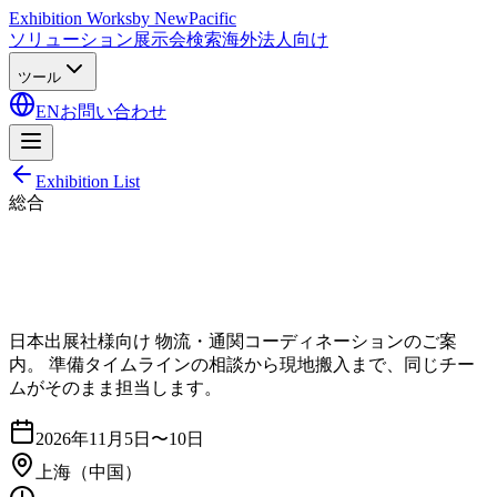
Exhibition Works
by NewPacific
ソリューション
展示会検索
海外法人向け
ツール
EN
お問い合わせ
Exhibition List
総合
日本出展社様向け 物流・通関コーディネーションのご案
内。 準備タイムラインの相談から現地搬入まで、同じチー
ムがそのまま担当します。
2026年11月5日〜10日
上海
（中国）