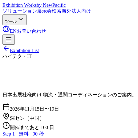
Exhibition Works
by NewPacific
ソリューション
展示会検索
海外法人向け
ツール
EN
お問い合わせ
Exhibition List
ハイテク・IT
日本出展社様向け 物流・通関コーディネーションのご案内。
2026年11月15日〜19日
深セン
（中国）
開催まであと 100 日
Step 1 · 無料 · 90 秒