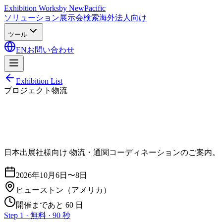
Exhibition Works
by NewPacific
ソリューション
展示会検索
海外法人向け
ツール
EN
お問い合わせ
Exhibition List
プロジェクト物流
日本出展社様向け 物流・通関コーディネーションのご案内。
2026年10月6日〜8日
ヒューストン
（アメリカ）
開催まであと 60 日
Step 1 · 無料 · 90 秒