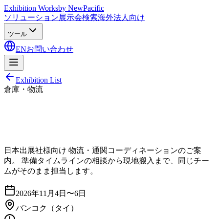
Exhibition Works
by NewPacific
ソリューション
展示会検索
海外法人向け
ツール
EN
お問い合わせ
Exhibition List
倉庫・物流
日本出展社様向け 物流・通関コーディネーションのご案
内。 準備タイムラインの相談から現地搬入まで、同じチー
ムがそのまま担当します。
2026年11月4日〜6日
バンコク
（タイ）