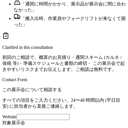
「
通関に時間がかかり、展示品が展示会に間に合わ
なかった
」
「
搬入出時、作業員やフォークリフトが来なくて困
った
」
Clarified in this consultation
初回のご相談で、概算のお見積り・通関スキーム (カルネ /
保税 等)・準備スケジュールと書類の締切・ この展示会で起
きやすいリスクまでお伝えします。ご相談は無料です。
Contact Form
この展示会について相談する
すべての項目をご入力ください。24〜48 時間以内 (平日目
安) に担当者から直接ご連絡します。
Website
対象展示会