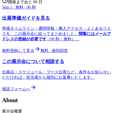
開催まであと 89 日
Step 1 · 無料 · 90 秒
出展準備ガイドを見る
準備タイムライン・通関情報・搬入アクセス・よくあるリス
クを、この展示会に絞ってまとめました。
閲覧にはメールア
ドレスの登録が必要です
（90 秒・無料）。
無料登録して見る
無料 · 個別回答
この展示会について相談する
出展品・スケジュール・ブース位置など、条件をお知らせい
ただければ、担当者から個別にお返事いたします。
相談フォームへ
About
展示会概要