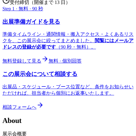
受付締切（開催まで 13 日）
Step 1 · 無料 · 90 秒
出展準備ガイドを見る
準備タイムライン・通関情報・搬入アクセス・よくあるリス
クを、この展示会に絞ってまとめました。
閲覧にはメールア
ドレスの登録が必要です
（90 秒・無料）。
無料登録して見る
無料 · 個別回答
この展示会について相談する
出展品・スケジュール・ブース位置など、条件をお知らせい
ただければ、担当者から個別にお返事いたします。
相談フォームへ
About
展示会概要