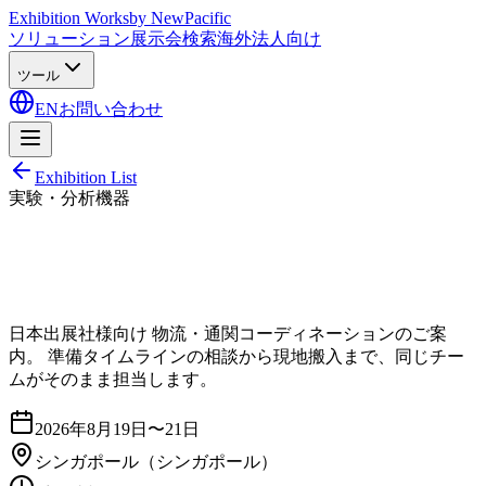
Exhibition Works
by NewPacific
ソリューション
展示会検索
海外法人向け
ツール
EN
お問い合わせ
Exhibition List
実験・分析機器
日本出展社様向け 物流・通関コーディネーションのご案
内。 準備タイムラインの相談から現地搬入まで、同じチー
ムがそのまま担当します。
2026年8月19日〜21日
シンガポール
（シンガポール）