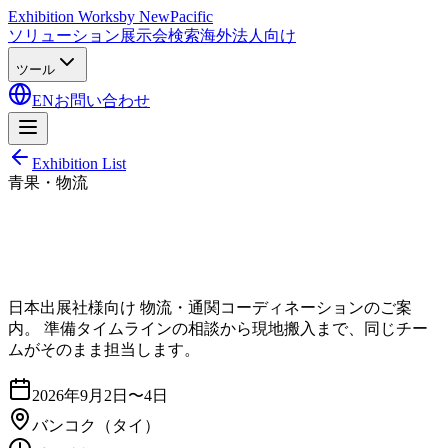
Exhibition Works
by NewPacific
ソリューション
展示会検索
海外法人向け
ツール
EN
お問い合わせ
Exhibition List
青果・物流
日本出展社様向け 物流・通関コーディネーションのご案
内。 準備タイムラインの相談から現地搬入まで、同じチー
ムがそのまま担当します。
2026年9月2日〜4日
バンコク
（タイ）