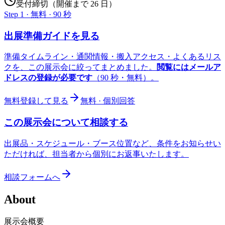
受付締切（開催まで 26 日）
Step 1 · 無料 · 90 秒
出展準備ガイドを見る
準備タイムライン・通関情報・搬入アクセス・よくあるリス
クを、この展示会に絞ってまとめました。
閲覧にはメールア
ドレスの登録が必要です
（90 秒・無料）。
無料登録して見る
無料 · 個別回答
この展示会について相談する
出展品・スケジュール・ブース位置など、条件をお知らせい
ただければ、担当者から個別にお返事いたします。
相談フォームへ
About
展示会概要