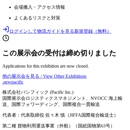
会場搬入・アクセス情報
よくあるリスクと対策
ログインして物流ガイドを見る
新規登録（無料）
この展示会の受付は締め切りました
Applications for this exhibition are now closed.
他の展示会を見る / View Other Exhibitions
.newpacific
株式会社パシフィック (Pacific Inc.)
国際展示会ロジスティクスマネジメント、NVOCC 海上輸
送、国際フォワーディング、国際複合一貫輸送
代表者：代表取締役 佐々木 慎（JIFFA国際複合輸送士）
第二種 貨物利用運送事業（外航）（国総国物第63号）