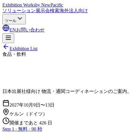
Exhibition Works
by NewPacific
ソリューション
展示会検索
海外法人向け
ツール
EN
お問い合わせ
Exhibition List
食品・飲料
日本出展社様向け 物流・通関コーディネーションのご案内。
2027年10月9日〜13日
ケルン
（ドイツ）
開催まであと 426 日
Step 1 · 無料 · 90 秒