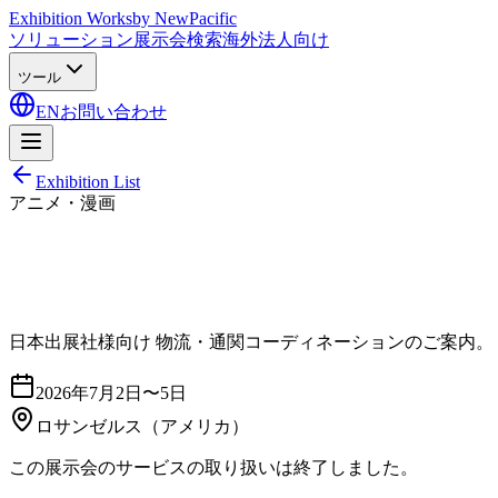
Exhibition Works
by NewPacific
ソリューション
展示会検索
海外法人向け
ツール
EN
お問い合わせ
Exhibition List
アニメ・漫画
日本出展社様向け 物流・通関コーディネーションのご案内。
2026年7月2日〜5日
ロサンゼルス
（アメリカ）
この展示会のサービスの取り扱いは終了しました。