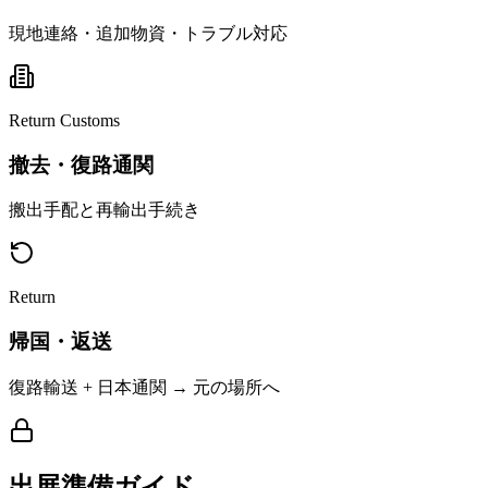
現地連絡・追加物資・トラブル対応
Return Customs
撤去・復路通関
搬出手配と再輸出手続き
Return
帰国・返送
復路輸送 + 日本通関 → 元の場所へ
出展準備ガイド